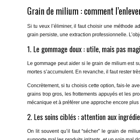
Grain de milium : comment l’enleve
Si tu veux l’éliminer, il faut choisir une méthode a
grain persiste, une extraction professionnelle. L’obj
1. Le gommage doux : utile, mais pas mag
Le gommage peut aider si le grain de milium est supe
mortes s’accumulent. En revanche, il faut rester tr
Concrètement, si tu choisis cette option, fais-le a
grains trop gros, les frottements appuyés et les p
mécanique et à préférer une approche encore plus 
2. Les soins ciblés : attention aux ingrédi
On lit souvent qu’il faut “sécher” le grain de mili
supporte mal les produits irritants, et un soin mal