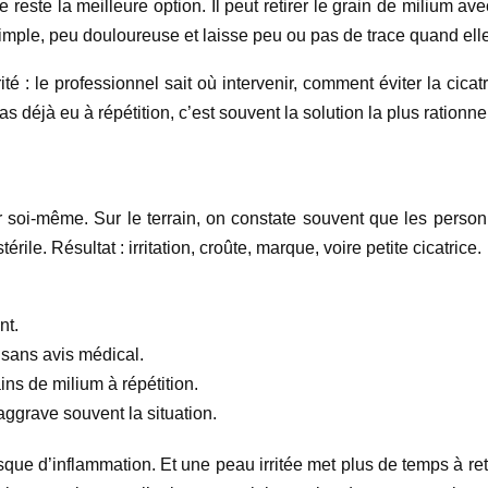
e reste la meilleure option. Il peut retirer le grain de milium a
 simple, peu douloureuse et laisse peu ou pas de trace quand ell
té : le professionnel sait où intervenir, comment éviter la cicatr
 as déjà eu à répétition, c’est souvent la solution la plus rationne
er soi-même. Sur le terrain, on constate souvent que les person
rile. Résultat : irritation, croûte, marque, voire petite cicatrice.
.
nt.
l sans avis médical.
ins de milium à répétition.
aggrave souvent la situation.
sque d’inflammation. Et une peau irritée met plus de temps à ret