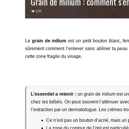
Grain de milium : comment s’en
137
Le
grain de milium
est un petit bouton blanc, fe
sûrement comment l’enlever sans abîmer ta peau ni
cette zone fragile du visage.
L’essentiel a retenir :
un grain de milium est un 
chez les bébés. On peut souvent l’atténuer avec un
l’extraction par un dermatologue. Les crèmes trop
Ce n’est pas un bouton d’acné, mais un p
La zone du contour de l’œil est particul