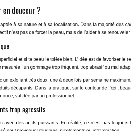
r en douceur ?
daptée à sa nature et à sa localisation. Dans la majorité des ca
ectif n’est pas de forcer la peau, mais de l’aider à se renouveler
ique
rficiel et si ta peau le tolère bien. L’idée est de favoriser le r
ès mesurée : un gommage trop fréquent, trop abrasif ou mal adapté
vec un exfoliant très doux, une à deux fois par semaine maximum,
roduits décapants. Dans la pratique, sur le contour de l’œil, be
douce, validée par un professionnel.
ents trop agressifs
um avec des actifs puissants. En réalité, ce n’est pas toujours
 dosé peut provoquer rougeurs, picotements ou inflammation.