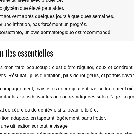
ées et utilisées avec prudence.
ex glycémique élevé peut aider.
nt souvent après quelques jours à quelques semaines.
r une irritation, pas forcément un progrès.
persistante, un avis dermatologique est recommandé.
uiles essentielles
as d’en faire beaucoup : c’est d’être régulier, doux et cohérent
s. Résultat : plus d’irritation, plus de rougeurs, et parfois dav
accompagnement, mais elles ne remplacent pas un traitement médi
rritantes, sensibilisantes ou contre-indiquées selon l’âge, la gr
at de cèdre ou de genièvre si ta peau le tolère.
ion adaptée, en tapotant légèrement, sans frotter.
une utilisation sur tout le visage.