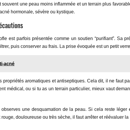
 souvent une peau moins inflammée et un terrain plus favorable à
e acné hormonale, sévère ou kystique.
récautions
fle est parfois présentée comme un soutien “purifiant”. Sa prép
 filtrer, puis conserver au frais. La prise évoquée est un petit ve
ti-acné
s propriétés aromatiques et antiseptiques. Cela dit, il ne faut 
ment médical, ou si tu as un terrain particulier, mieux vaut dema
u observes une desquamation de la peau. Si cela reste léger et
rouge, douloureuse ou très sèche, il faut arrêter et réévaluer la 